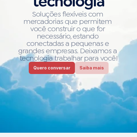
tecnologia
Soluções flexíveis com 
mercadorias que permitem 
você construir o que for 
necessário, estando 
conectadas a pequenas e 
grandes empresas. Deixamos a 
tecnologia trabalhar para você!
Quero conversar
Saiba mais