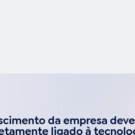
valioso da sua
empresa: Seus dados!
scimento da empresa deve
etamente ligado à tecnolo