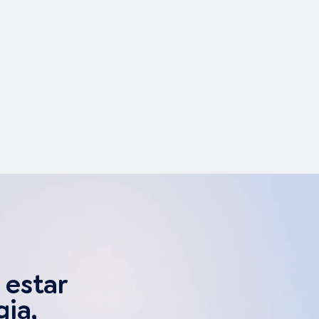
 ambiente mais
 performático,
sem comprometer
a segurança
 estar
gia,