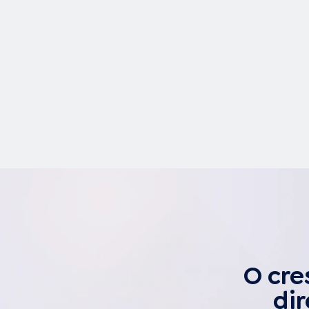
O cre
dir