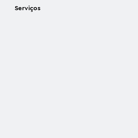
Serviços
Implementaç
01
Migração
02