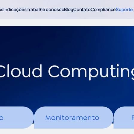
ós
Indicações
Trabalhe conosco
Blog
Contato
Compliance
Suporte 
Cloud Computin
o
Monitoramento