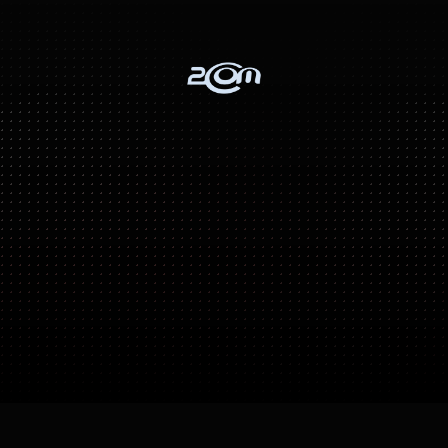
Cadastro realizado com sucesso
Obrigado
pelo
cadastro!
Você
recebera
um
contato
comercial
em
breve.